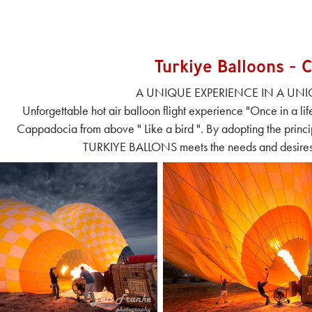
Turkiye Balloons - 
A UNIQUE EXPERIENCE IN A UNI
Unforgettable hot air balloon flight experience "Once in a l
Cappadocia from above " Like a bird ". By adopting the princ
TURKIYE BALLONS meets the needs and desires of 